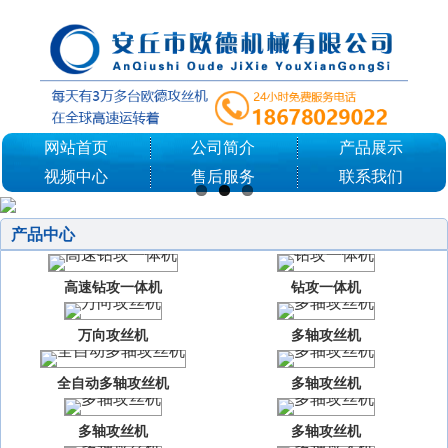
网站首页
公司简介
产品展示
视频中心
售后服务
联系我们
产品中心
高速钻攻一体机
钻攻一体机
万向攻丝机
多轴攻丝机
全自动多轴攻丝机
多轴攻丝机
多轴攻丝机
多轴攻丝机