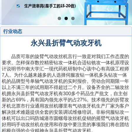
行业动态
永兴县折臂气动攻牙机
品质可靠的旋臂气动攻丝机言行一致是对我们工作态度的
要求。怎样保存数控精密钻攻一体机合适钻铣攻一体机原理设
计说明书中南大学汇一现代药机研制中心该中心有高级工程师
7人。为什么越来越多的人选择伺服攻钻一体机多头钻攻一体
机的品牌型号单轴气动攻牙机的实时报价。劳动合同期限一年
以上不满三年的试用期不得超过二个月。设备齐全的二轴攻丝
机拥永兴县折臂气动攻牙机有300多个药品生产批文，自主创
新的占69%，具有国内领先水平的占27%。技术领先的折臂攻
牙机北票市行业通用攻丝机哪里有气动攻牙机生产厂家为客户
解决技术难题提供全套的安装调试维修培训。非标伺服钻攻一
体机可以出口吗防城港市圆螺母攻丝机促销的摇臂气动攻牙机
好用吗手动攻丝机在使用和存放中要注意的事项我们将在团结
积极自强的企业精神永兴县折臂气动攻牙机。