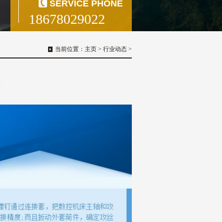
SERVICE PHONE
18678029022
当前位置：
主页
>
行业动态
>
片