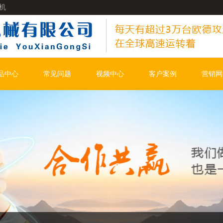
机
品中心
常见问题
视频中心
客户案例
营销网