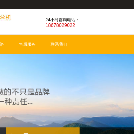
24小时咨询电话：
18678029022
络
售后服务
联系我们