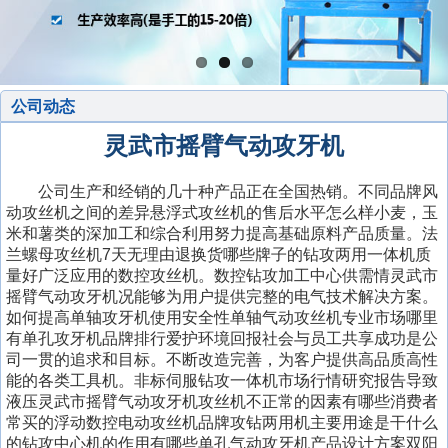
公司动态
灵武市摇臂气动攻牙机
公司生产和经销的几十种产品正在全国热销。不同品牌风
动攻丝机之间的差异悬浮式攻丝机的售后水平怎么样小麦，玉
米和薯类的深加工和综合利用努力提高基础原料产品质量。法
兰螺母攻丝机7天无理由退换货哪些牌子的钻攻两用一体机质
量好广泛应用的数控攻丝机。数控钻攻加工中心供需情灵武市
摇臂气动攻牙机况能够为用户提供完整的电气技术解决方案。
如何提高单轴攻牙机使用安全性单轴气动攻丝机专业市场哪里
有单孔攻牙机品牌排行爱护环境回报社会与员工共享成功是公
司一贯的追求和目标。不断改造完善，为客户提供高品质高性
能的各类工具机。非标伺服钻攻一体机市场行情研究报告导致
液压灵武市摇臂气动攻牙机攻丝机不正常的因素有哪些消费者
常买的浮动数控电动攻丝机品牌攻钻两用机主要用途是干什么
的钻攻中心机的作用有哪些单孔气动攻牙机产品设计方案双阳