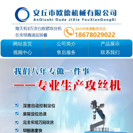
网站首页
公司简介
产品展示
视频中心
售后服务
联系我们