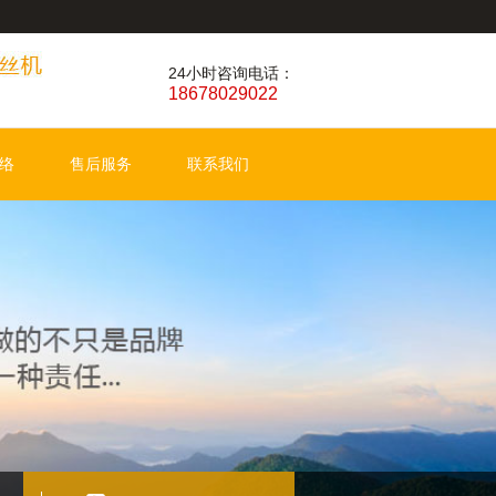
24小时咨询电话：
18678029022
络
售后服务
联系我们