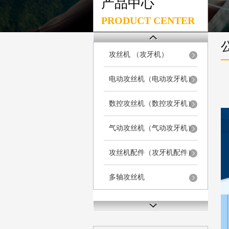
产品中心
PRODUCT CENTER
攻丝机 （攻牙机）
电动攻丝机（电动攻牙机）
数控攻丝机（数控攻牙机）
气动攻丝机（气动攻牙机）
攻丝机配件（攻牙机配件）
多轴攻丝机