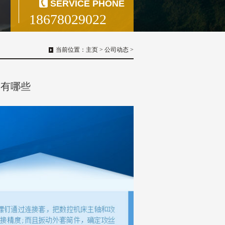
SERVICE PHONE
18678029022
当前位置：
主页
>
公司动态
>
备有哪些