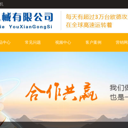
机
品中心
常见问题
视频中心
客户案例
营销网