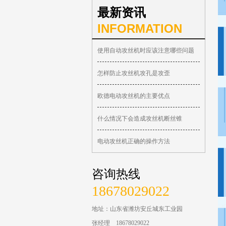
最新资讯
INFORMATION
使用自动攻丝机时应该注意哪些问题
怎样防止攻丝机攻孔是攻歪
欧德电动攻丝机的主要优点
什么情况下会造成攻丝机断丝锥
电动攻丝机正确的操作方法
咨询热线
18678029022
地址：山东省潍坊安丘城东工业园
张经理 18678029022