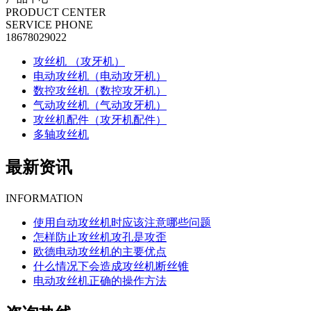
PRODUCT CENTER
SERVICE PHONE
18678029022
攻丝机 （攻牙机）
电动攻丝机（电动攻牙机）
数控攻丝机（数控攻牙机）
气动攻丝机（气动攻牙机）
攻丝机配件（攻牙机配件）
多轴攻丝机
最新资讯
INFORMATION
使用自动攻丝机时应该注意哪些问题
怎样防止攻丝机攻孔是攻歪
欧德电动攻丝机的主要优点
什么情况下会造成攻丝机断丝锥
电动攻丝机正确的操作方法