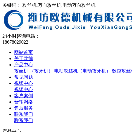
关键词：
攻丝机,万向攻丝机,电动万向攻丝机
24小时咨询电话：
18678029022
网站首页
关于欧德
产品中心
攻丝机 （攻牙机）
电动攻丝机（电动攻牙机）
数控攻丝
常见问题
视频中心
视频中心
客户案例
营销网络
售后服务
联系我们
联系我们
产品中心